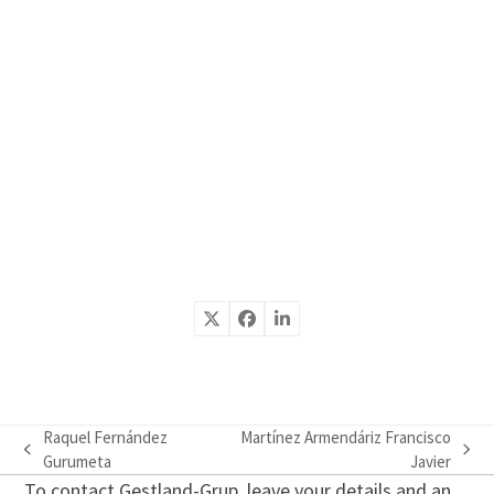
Raquel Fernández
Martínez Armendáriz Francisco
previous
next
Gurumeta
Javier
post:
post:
To contact Gestland-Grup, leave your details and an