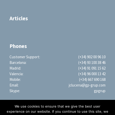
Articles
Phones
Customer Support:
(+34) 902 00 96 10
Barcelona:
(+34) 93 100 38 46
Madrid:
(+34) 91 091 15 62
Valencia:
(+34) 96 000 13 42
Mobile:
(+34) 667 690 168
Email:
jclucena@gp-grup.com
Skype:
gpgrup
We use cookies to ensure that we give the best user
experience on our website. If you continue to use this site, we