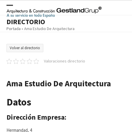
Skip
to
Open
Close
content
DIRECTORIO
mobile
mobile
Portada
»
Ama Estudio De Arquitectura
menu
menu
Volver al directorio
Valoraciones directorio
Ama Estudio De Arquitectura
Datos
Dirección Empresa:
Hermandad, 4