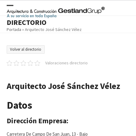
Skip
to
Open
Close
content
DIRECTORIO
mobile
mobile
Portada
»
Arquitecto José Sánchez Vélez
menu
menu
Volver al directorio
Valoraciones directorio
Arquitecto José Sánchez Vélez
Datos
Dirección Empresa:
Carretera De Campo De San Juan, 13 - Bajo