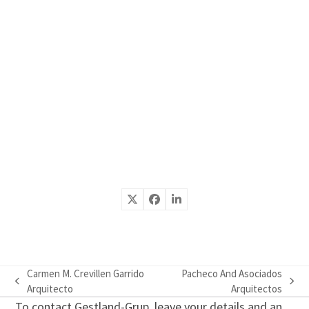
Carmen M. Crevillen Garrido
Pacheco And Asociados
previous
next
Arquitecto
Arquitectos
post:
post:
To contact Gestland-Grup, leave your details and an