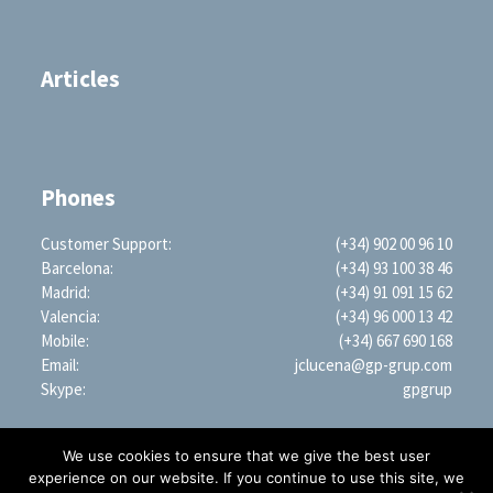
Articles
Phones
Customer Support:
(+34) 902 00 96 10
Barcelona:
(+34) 93 100 38 46
Madrid:
(+34) 91 091 15 62
Valencia:
(+34) 96 000 13 42
Mobile:
(+34) 667 690 168
Email:
jclucena@gp-grup.com
Skype:
gpgrup
We use cookies to ensure that we give the best user
experience on our website. If you continue to use this site, we