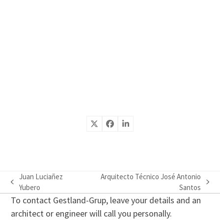
Juan Luciañez
Arquitecto Técnico José Antonio
previous
next
Yubero
Santos
post:
post:
To contact Gestland-Grup, leave your details and an
architect or engineer will call you personally.