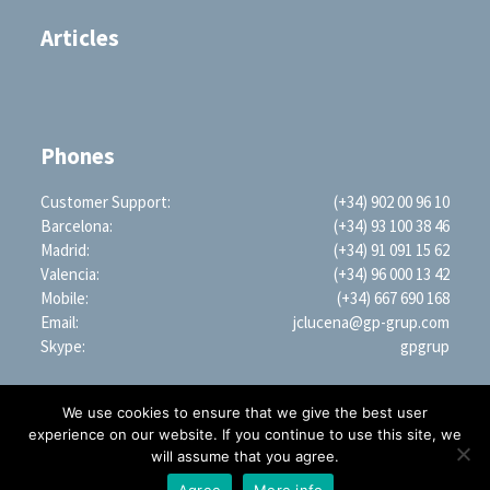
Articles
Phones
Customer Support:
(+34) 902 00 96 10
Barcelona:
(+34) 93 100 38 46
Madrid:
(+34) 91 091 15 62
Valencia:
(+34) 96 000 13 42
Mobile:
(+34) 667 690 168
Email:
jclucena@gp-grup.com
Skype:
gpgrup
We use cookies to ensure that we give the best user
experience on our website. If you continue to use this site, we
will assume that you agree.
PROFESSIONAL SEARCH ENGINE WORLDWIDE (LLC)
1209 Mountain Road PL NE, STE R, Albuquerque, NM 87110, USA | EIN: 35-2879428
Agree
More info