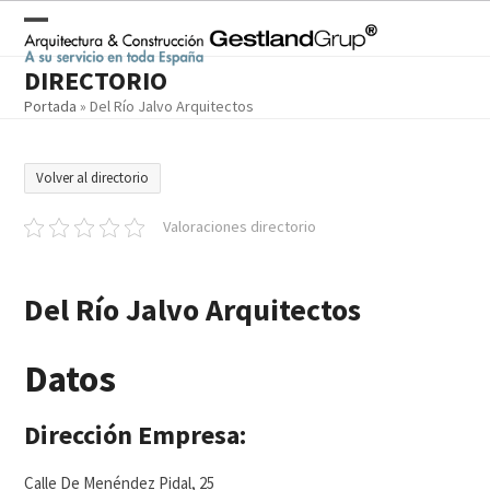
Skip
to
Open
Close
content
DIRECTORIO
mobile
mobile
Portada
»
Del Río Jalvo Arquitectos
menu
menu
Volver al directorio
Valoraciones directorio
Del Río Jalvo Arquitectos
Datos
Dirección Empresa:
Calle De Menéndez Pidal, 25