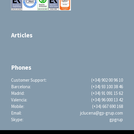
Articles
Phones
Customer Support:
(+34) 902 00 96 10
Barcelona:
(+34) 93 100 38 46
Madrid:
(+34) 91 091 15 62
Valencia:
(+34) 96 000 13 42
Mobile:
(+34) 667 690 168
Email:
jclucena@gp-grup.com
Skype:
gpgrup