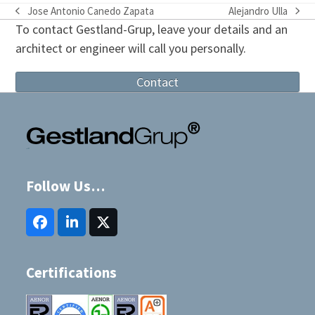
Jose Antonio Canedo Zapata
Alejandro Ulla
previous
next
To contact Gestland-Grup, leave your details and an
post:
post:
architect or engineer will call you personally.
Contact
Follow Us…
Facebook
LinkedIn
Twitter
(deprecated)
Certifications