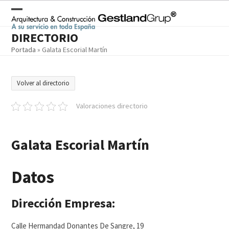
Skip
to
Open
Close
content
DIRECTORIO
mobile
mobile
Portada
»
Galata Escorial Martín
menu
menu
Volver al directorio
Valoraciones directorio
Galata Escorial Martín
Datos
Dirección Empresa:
Calle Hermandad Donantes De Sangre, 19