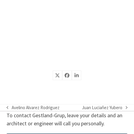
Avelino Alvarez Rodriguez
Juan Luciañez Yubero
previous
next
To contact Gestland-Grup, leave your details and an
post:
post:
architect or engineer will call you personally.