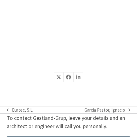
Eurtec, S.L.
Garcia Pastor, Ignacio
previous
next
To contact Gestland-Grup, leave your details and an
post:
post:
architect or engineer will call you personally.