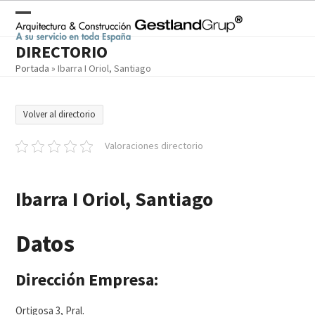
Skip
to
Open
Close
content
DIRECTORIO
mobile
mobile
Portada
»
Ibarra I Oriol, Santiago
menu
menu
Volver al directorio
Valoraciones directorio
Ibarra I Oriol, Santiago
Datos
Dirección Empresa:
Ortigosa 3, Pral.