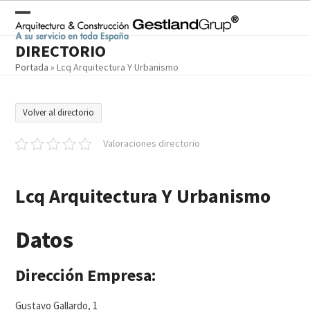
Skip
to
Open
Close
content
DIRECTORIO
mobile
mobile
Portada
»
Lcq Arquitectura Y Urbanismo
menu
menu
Volver al directorio
Valoraciones directorio
Lcq Arquitectura Y Urbanismo
Datos
Dirección Empresa:
Gustavo Gallardo, 1