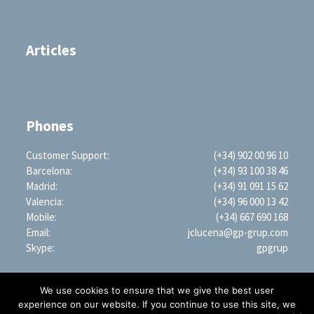
Articles
Phones
Customer Support:
(+34) 902 00 96 10
Barcelona:
(+34) 93 100 38 46
Madrid:
(+34) 91 091 15 62
Valencia:
(+34) 96 000 13 42
Mobile:
(+34) 667 690 168
Email:
jclucena@gp-grup.com
Skype:
gpgrup
We use cookies to ensure that we give the best user
experience on our website. If you continue to use this site, we