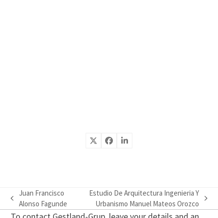
Juan Francisco
Estudio De Arquitectura Ingenieria Y
previous
next
Alonso Fagunde
Urbanismo Manuel Mateos Orozco
post:
post:
To contact Gestland-Grup, leave your details and an