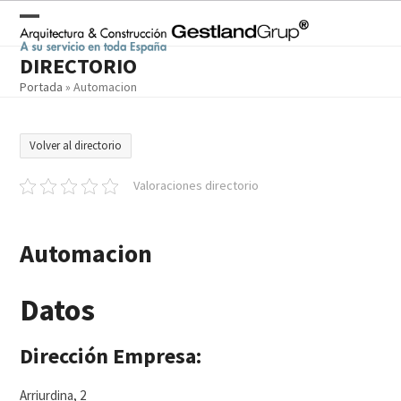
Skip
to
Open
Close
content
DIRECTORIO
mobile
mobile
Portada
»
Automacion
menu
menu
Volver al directorio
Valoraciones directorio
Automacion
Datos
Dirección Empresa:
Arriurdina, 2