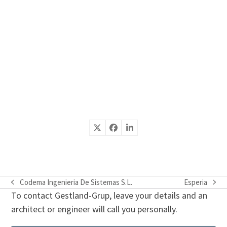
Codema Ingenieria De Sistemas S.L.
Esperia
previous
next
To contact Gestland-Grup, leave your details and an
post:
post:
architect or engineer will call you personally.