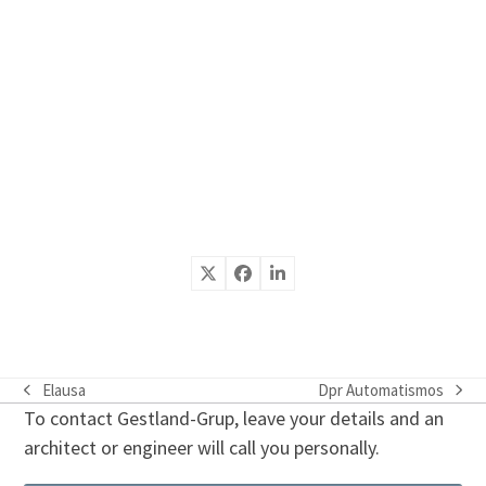
Elausa
Dpr Automatismos
previous
next
To contact Gestland-Grup, leave your details and an
post:
post:
architect or engineer will call you personally.