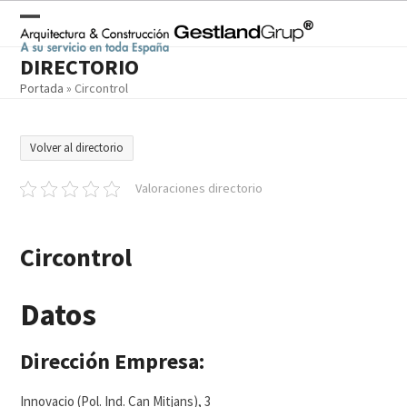
Skip
to
Open
Close
content
DIRECTORIO
mobile
mobile
Portada
»
Circontrol
menu
menu
Volver al directorio
Valoraciones directorio
Circontrol
Datos
Dirección Empresa:
Innovacio (Pol. Ind. Can Mitjans), 3