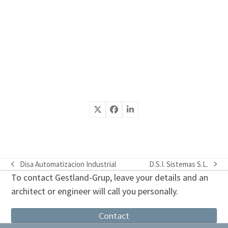
Disa Automatizacion Industrial
D.S.I. Sistemas S.L.
previous
next
To contact Gestland-Grup, leave your details and an
post:
post:
architect or engineer will call you personally.
Contact