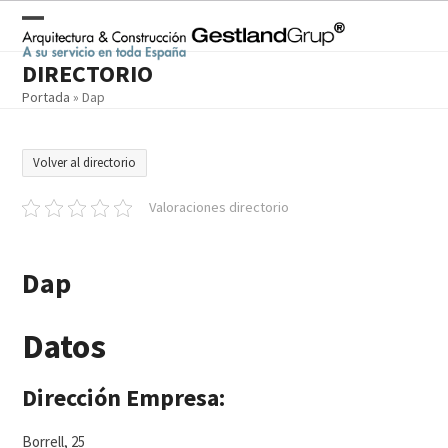
Skip
to
Open
Close
content
DIRECTORIO
mobile
mobile
Portada
»
Dap
menu
menu
Volver al directorio
Valoraciones directorio
Dap
Datos
Dirección Empresa:
Borrell, 25