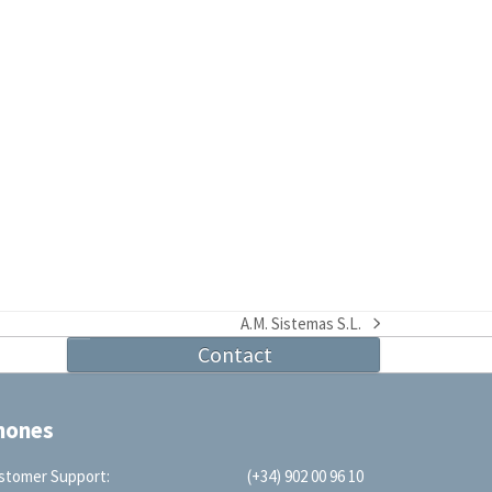
A.M. Sistemas S.L.
next
Contact
post:
hones
stomer Support:
(+34) 902 00 96 10