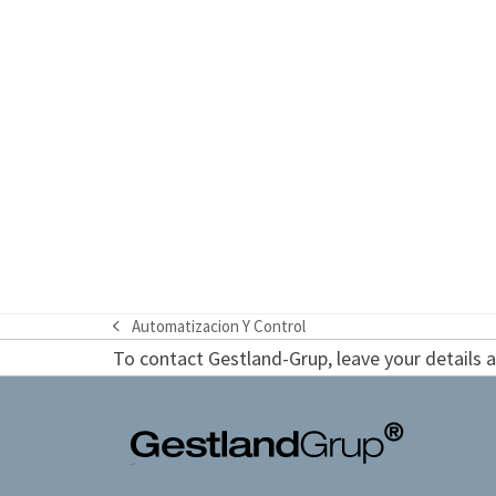
Automatizacion Y Control
previous
To contact Gestland-Grup, leave your details an
post: