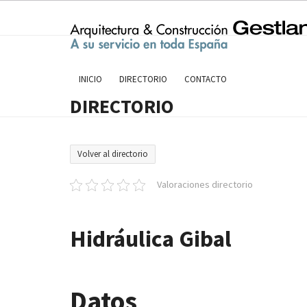
Skip
to
content
INICIO
DIRECTORIO
CONTACTO
DIRECTORIO
Volver al directorio
Valoraciones directorio
Hidráulica Gibal
Datos