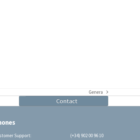
Genera
next
Contact
post:
hones
stomer Support:
(+34) 902 00 96 10