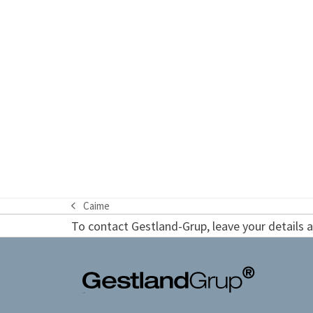
Caime
previous
To contact Gestland-Grup, leave your details an
post: