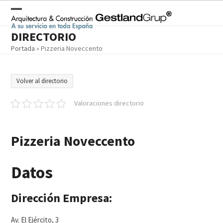
Skip
to
Open
Close
content
DIRECTORIO
mobile
mobile
Portada
»
Pizzeria Noveccento
menu
menu
Volver al directorio
Valoraciones directorio
Pizzeria Noveccento
Datos
Dirección Empresa:
Av. El Ejército, 3