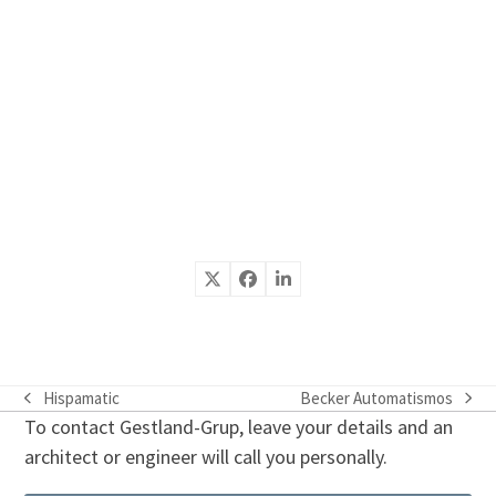
Hispamatic
Becker Automatismos
previous
next
To contact Gestland-Grup, leave your details and an
post:
post:
architect or engineer will call you personally.