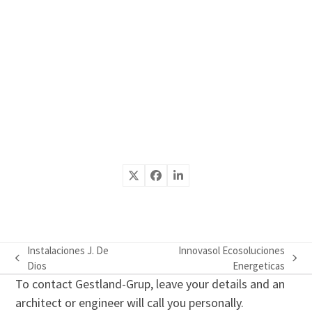
Instalaciones J. De
Innovasol Ecosoluciones
previous
next
Dios
Energeticas
post:
post:
To contact Gestland-Grup, leave your details and an
architect or engineer will call you personally.