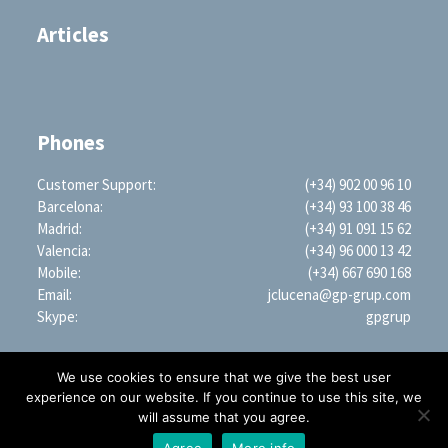
Articles
Phones
Customer Support:
(+34) 902 00 96 10
Barcelona:
(+34) 93 100 38 46
Madrid:
(+34) 91 091 15 62
Valencia:
(+34) 96 000 13 42
Mobile:
(+34) 667 690 168
Email:
jclucena@gp-grup.com
Skype:
gpgrup
We use cookies to ensure that we give the best user
experience on our website. If you continue to use this site, we
will assume that you agree.
PROFESSIONAL SEARCH ENGINE WORLDWIDE (LLC)
1209 Mountain Road PL NE, STE R, Albuquerque, NM 87110, USA | EIN: 35-2879428
Agree
More info