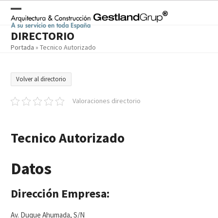
Skip
to
Open
Close
content
DIRECTORIO
mobile
mobile
Portada
»
Tecnico Autorizado
menu
menu
Volver al directorio
Valoraciones directorio
Tecnico Autorizado
Datos
Dirección Empresa:
Av. Duque Ahumada, S/N