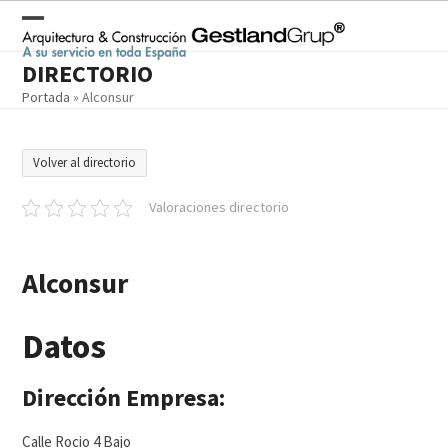
Skip
to
Open
Close
content
DIRECTORIO
mobile
mobile
Portada
»
Alconsur
menu
menu
Volver al directorio
Valoraciones directorio
Alconsur
Datos
Dirección Empresa:
Calle Rocio 4 Bajo