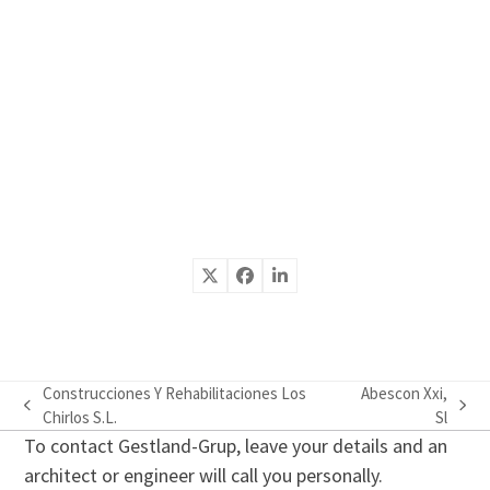
Construcciones Y Rehabilitaciones Los
Abescon Xxi,
previous
next
Chirlos S.L.
Sl
post:
post:
To contact Gestland-Grup, leave your details and an
architect or engineer will call you personally.