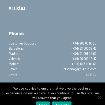
Articles
Phones
Customer Support:
(+34) 902 00 96 10
Barcelona:
(+34) 93 100 38 46
Madrid:
(+34) 91 091 15 62
Valencia:
(+34) 96 000 13 42
Mobile:
(+34) 667 690 168
Email:
jclucena@gp-grup.com
Skype:
gpgrup
We use cookies to ensure that we give the best user
experience on our website. If you continue to use this site, we
will assume that you agree.
PROFESSIONAL SEARCH ENGINE WORLDWIDE (LLC)
1209 Mountain Road PL NE, STE R, Albuquerque, NM 87110, USA | EIN: 35-2879428
Agree
More info