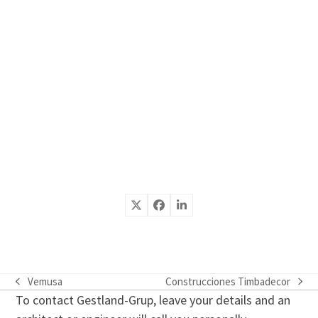
Vemusa
Construcciones Timbadecor
previous
next
To contact Gestland-Grup, leave your details and an
post:
post: