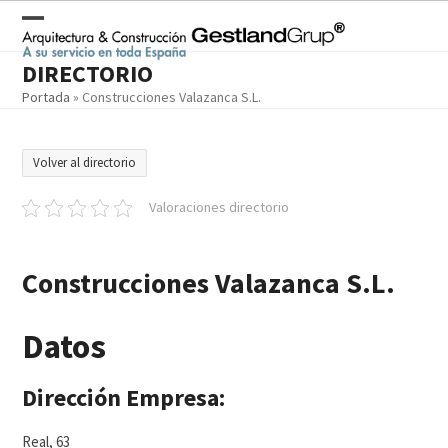
Skip
to
Open
Close
content
DIRECTORIO
mobile
mobile
Portada
»
Construcciones Valazanca S.L.
menu
menu
Volver al directorio
Valoraciones directorio
Construcciones Valazanca S.L.
Datos
Dirección Empresa:
Real, 63