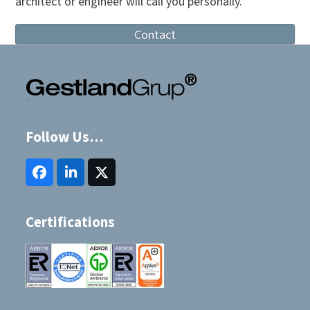
architect or engineer will call you personally.
Contact
Follow Us…
Facebook
LinkedIn
Twitter
(deprecated)
Certifications