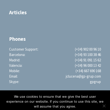
Articles
Phones
Customer Support:
(+34) 902 00 96 10
Barcelona:
(+34) 93 100 38 46
Madrid:
(+34) 91 091 15 62
Valencia:
(+34) 96 000 13 42
Mobile:
(+34) 667 690 168
Email:
jclucena@gp-grup.com
Skype:
gpgrup
We use cookies to ensure that we give the best user
experience on our website. If you continue to use this site, we
will assume that you agree.
PROFESSIONAL SEARCH ENGINE WORLDWIDE (LLC)