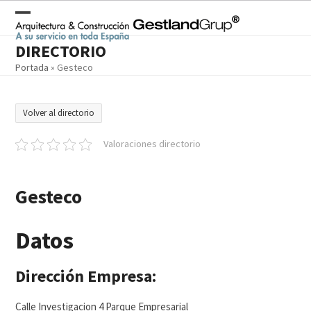
Skip
to
Open
Close
content
DIRECTORIO
mobile
mobile
Portada
»
Gesteco
menu
menu
Volver al directorio
Valoraciones directorio
Gesteco
Datos
Dirección Empresa:
Calle Investigacion 4 Parque Empresarial