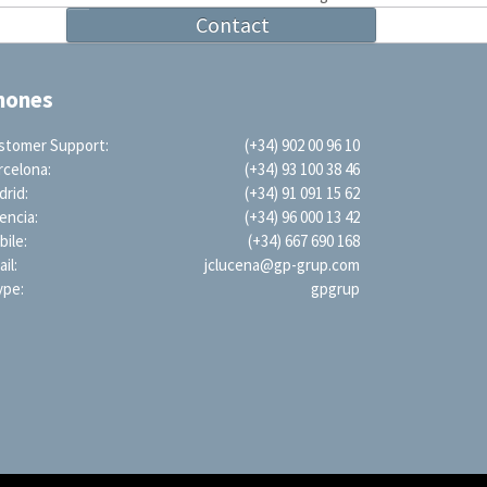
next
Contact
post:
hones
stomer Support:
(+34) 902 00 96 10
rcelona:
(+34) 93 100 38 46
drid:
(+34) 91 091 15 62
encia:
(+34) 96 000 13 42
ile:
(+34) 667 690 168
il:
jclucena@gp-grup.com
ype:
gpgrup