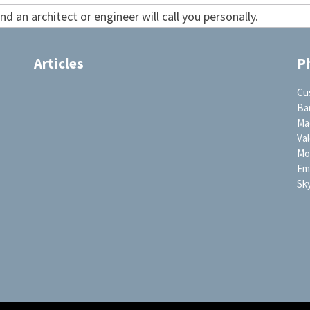
d an architect or engineer will call you personally.
Articles
P
Cu
Ba
Ma
Val
Mob
Ema
Sk