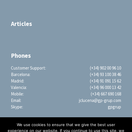
Articles
Phones
Customer Support:
(+34) 902 00 96 10
Barcelona:
(+34) 93 100 38 46
Madrid:
(+34) 91 091 15 62
Valencia:
(+34) 96 000 13 42
Mobile:
(+34) 667 690 168
Email:
jclucena@gp-grup.com
Skype:
gpgrup
We use cookies to ensure that we give the best user
experience on our website. If you continue to use this site, we