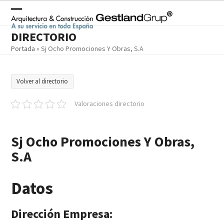
Skip
to
Open
Close
content
DIRECTORIO
mobile
mobile
Portada
»
Sj Ocho Promociones Y Obras, S.A
menu
menu
Volver al directorio
Valoraciones directorio
Sj Ocho Promociones Y Obras,
S.A
Datos
Dirección Empresa: