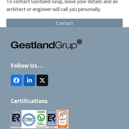
To contact Gestland-Grup, leave your details and an
post:
post:
architect or engineer will call you personally.
Contact
Follow Us…
Facebook
LinkedIn
Twitter
(deprecated)
Certifications