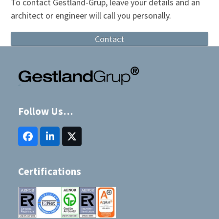
To contact Gestland-Grup, leave your details and an
post:
post:
architect or engineer will call you personally.
Contact
Follow Us…
Facebook
LinkedIn
Twitter
(deprecated)
Certifications