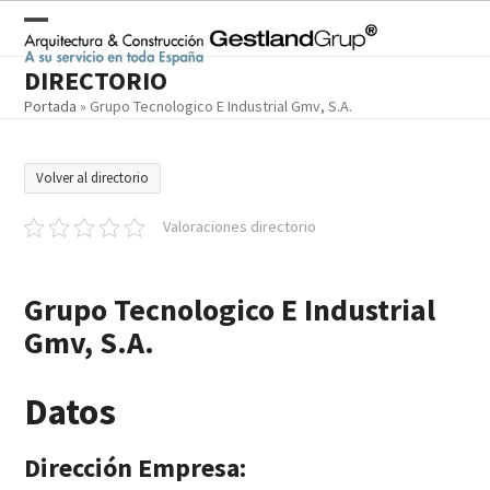
Skip
to
Open
Close
content
DIRECTORIO
mobile
mobile
Portada
»
Grupo Tecnologico E Industrial Gmv, S.A.
menu
menu
Volver al directorio
Valoraciones directorio
Grupo Tecnologico E Industrial
Gmv, S.A.
Datos
Dirección Empresa: