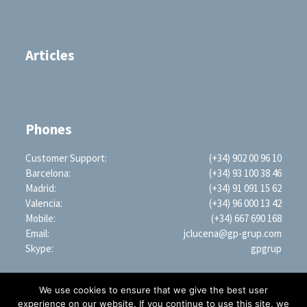
Articles
Phones
Customer Support:
(+34) 902 00 96 10
Barcelona:
(+34) 93 100 38 46
Madrid:
(+34) 91 091 15 62
Valencia:
(+34) 96 000 13 42
Mobile:
(+34) 667 690 168
Email:
jclucena@gp-grup.com
Skype:
gpgrup
We use cookies to ensure that we give the best user
experience on our website. If you continue to use this site, we