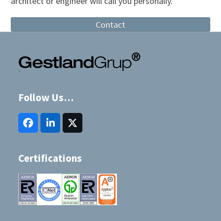
architect or engineer will call you personally.
Contact
Follow Us…
Facebook
LinkedIn
Twitter
(deprecated)
Certifications