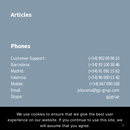
Articles
Phones
Customer Support:
(+34) 902 00 96 10
Barcelona:
(+34) 93 100 38 46
Madrid:
(+34) 91 091 15 62
Valencia:
(+34) 96 000 13 42
Mobile:
(+34) 667 690 168
Email:
jclucena@gp-grup.com
Skype:
gpgrup
We use cookies to ensure that we give the best user
experience on our website. If you continue to use this site, we
will assume that you agree.
PROFESSIONAL SEARCH ENGINE WORLDWIDE (LLC)