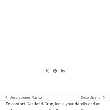
Decoraciones Mavicar
Deco Diseño
previous
next
To contact Gestland-Grup, leave your details and an
post:
post: