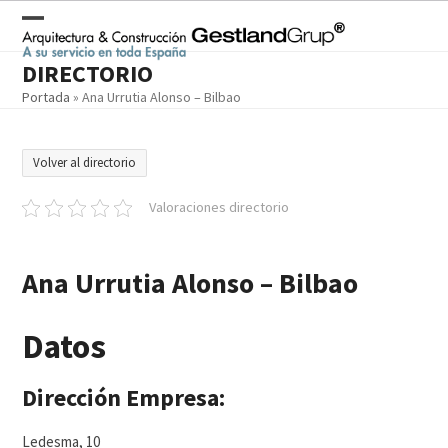
Skip
to
Open
Close
content
DIRECTORIO
mobile
mobile
Portada
»
Ana Urrutia Alonso – Bilbao
menu
menu
Volver al directorio
Valoraciones directorio
Ana Urrutia Alonso – Bilbao
Datos
Dirección Empresa:
Ledesma, 10