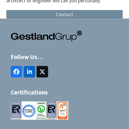
architect or engineer will call you personally.
Contact
Follow Us…
Facebook
LinkedIn
Twitter
(deprecated)
Certifications