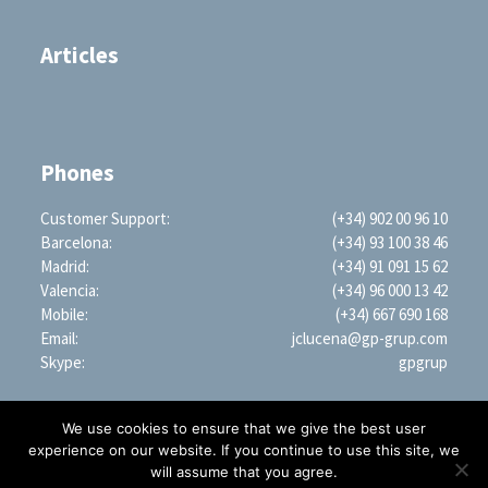
Articles
Phones
Customer Support:
(+34) 902 00 96 10
Barcelona:
(+34) 93 100 38 46
Madrid:
(+34) 91 091 15 62
Valencia:
(+34) 96 000 13 42
Mobile:
(+34) 667 690 168
Email:
jclucena@gp-grup.com
Skype:
gpgrup
We use cookies to ensure that we give the best user
experience on our website. If you continue to use this site, we
will assume that you agree.
PROFESSIONAL SEARCH ENGINE WORLDWIDE (LLC)