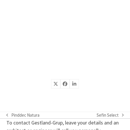
Pinddec Natura
Sefin Select
previous
next
To contact Gestland-Grup, leave your details and an
post:
post: