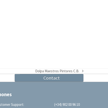
Dolpa Maestros Pintores C.B.
next
Contact
post:
hones
stomer Support:
(+34) 902 00 96 10