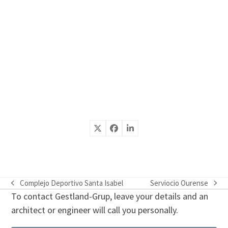
Complejo Deportivo Santa Isabel
Serviocio Ourense
previous
next
To contact Gestland-Grup, leave your details and an
post:
post:
architect or engineer will call you personally.