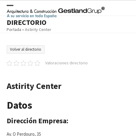
Skip
to
Open
Close
content
DIRECTORIO
mobile
mobile
Portada
»
Astirity Center
menu
menu
Volver al directorio
Valoraciones directorio
Astirity Center
Datos
Dirección Empresa:
Av. O Perdouro, 35