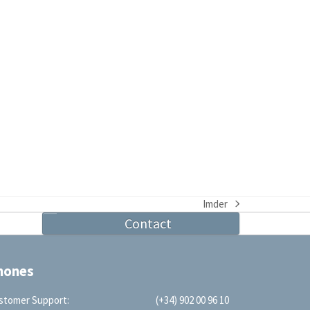
Imder
next
Contact
post:
hones
stomer Support:
(+34) 902 00 96 10