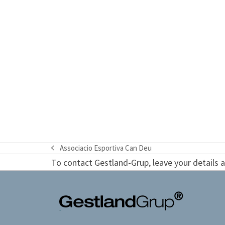
Associacio Esportiva Can Deu
previous
To contact Gestland-Grup, leave your details an
post: