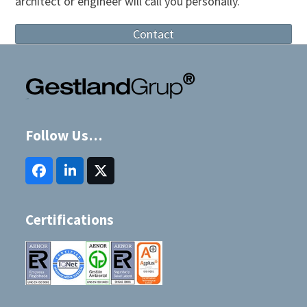
architect or engineer will call you personally.
Contact
Follow Us…
Facebook
LinkedIn
Twitter
(deprecated)
Certifications