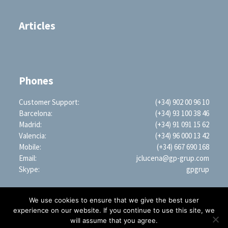
Articles
Phones
Customer Support:
(+34) 902 00 96 10
Barcelona:
(+34) 93 100 38 46
Madrid:
(+34) 91 091 15 62
Valencia:
(+34) 96 000 13 42
Mobile:
(+34) 667 690 168
Email:
jclucena@gp-grup.com
Skype:
gpgrup
We use cookies to ensure that we give the best user
experience on our website. If you continue to use this site, we
will assume that you agree.
PROFESSIONAL SEARCH ENGINE WORLDWIDE (LLC)