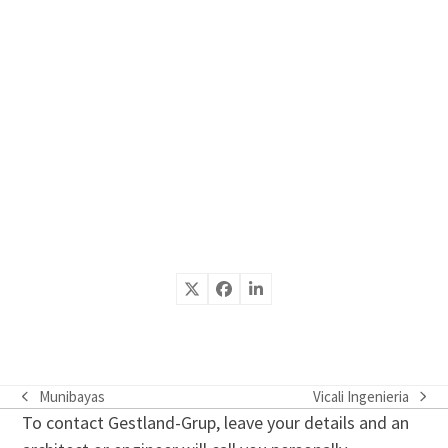
Munibayas
Vicali Ingenieria
previous
next
To contact Gestland-Grup, leave your details and an
post:
post: