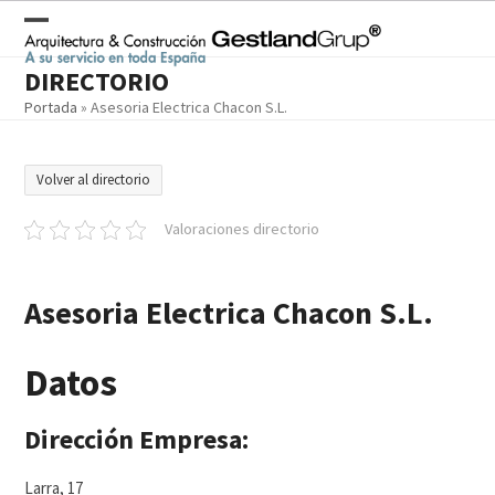
Skip
to
Open
Close
content
DIRECTORIO
mobile
mobile
Portada
»
Asesoria Electrica Chacon S.L.
menu
menu
Volver al directorio
Valoraciones directorio
Asesoria Electrica Chacon S.L.
Datos
Dirección Empresa:
Larra, 17