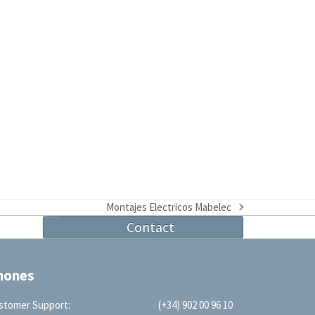
Montajes Electricos Mabelec
next
Contact
post:
hones
stomer Support:
(+34) 902 00 96 10