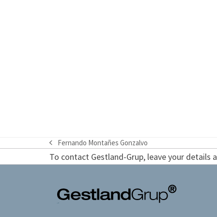
Fernando Montañes Gonzalvo
previous
To contact Gestland-Grup, leave your details an
post: