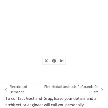
Electricidad
Electricidad José Luis Peñaranda De
previous
next
Hernando
Duero
post:
post:
To contact Gestland-Grup, leave your details and an
architect or engineer will call you personally.