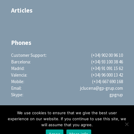
Articles
Phones
Customer Support:
(+34) 902 00 96 10
Barcelona:
(+34) 93 100 38 46
Madrid:
(+34) 91 091 15 62
Valencia:
(+34) 96 000 13 42
Mobile:
(+34) 667 690 168
Email:
jclucena@gp-grup.com
Skype:
gpgrup
We use cookies to ensure that we give the best user
experience on our website. If you continue to use this site, we
will assume that you agree.
PROFESSIONAL SEARCH ENGINE WORLDWIDE (LLC)
1209 Mountain Road PL NE, STE R, Albuquerque, NM 87110, USA | EIN: 35-2879428
Agree
More info