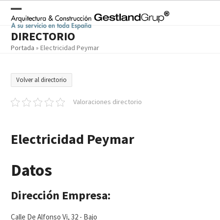
Skip
to
Open
Close
content
DIRECTORIO
mobile
mobile
Portada
»
Electricidad Peymar
menu
menu
Volver al directorio
Valoraciones directorio
Electricidad Peymar
Datos
Dirección Empresa:
Calle De Alfonso Vi, 32 - Bajo