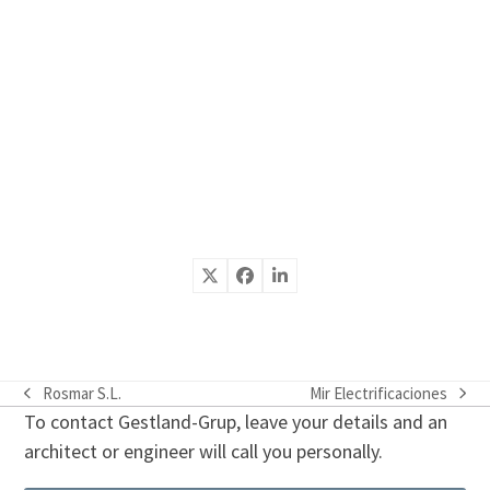
Rosmar S.L.
Mir Electrificaciones
previous
next
To contact Gestland-Grup, leave your details and an
post:
post:
architect or engineer will call you personally.