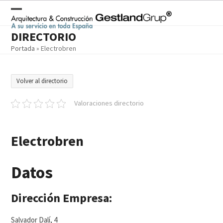
Skip
to
Open
Close
content
DIRECTORIO
mobile
mobile
Portada
»
Electrobren
menu
menu
Volver al directorio
Valoraciones directorio
Electrobren
Datos
Dirección Empresa:
Salvador Dalí, 4