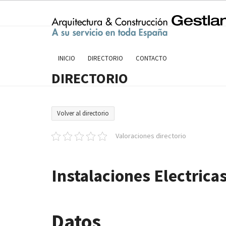
Skip
to
content
INICIO
DIRECTORIO
CONTACTO
DIRECTORIO
Volver al directorio
Valoraciones directorio
Instalaciones Electrica
Datos