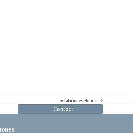
Instalaciones Hetidel
next
Contact
post:
hones