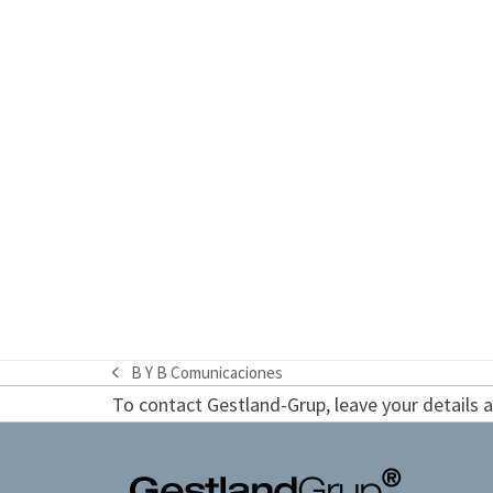
B Y B Comunicaciones
previous
To contact Gestland-Grup, leave your details an
post: