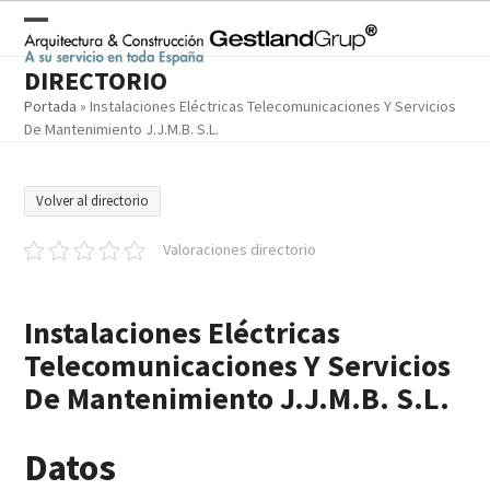
Skip
to
Open
Close
content
DIRECTORIO
mobile
mobile
Portada
»
Instalaciones Eléctricas Telecomunicaciones Y Servicios
menu
menu
De Mantenimiento J.J.M.B. S.L.
Volver al directorio
Valoraciones directorio
Instalaciones Eléctricas
Telecomunicaciones Y Servicios
De Mantenimiento J.J.M.B. S.L.
Datos