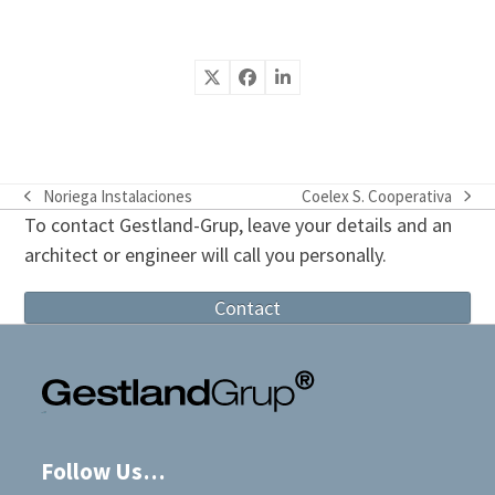
Noriega Instalaciones
Coelex S. Cooperativa
previous
next
To contact Gestland-Grup, leave your details and an
post:
post:
architect or engineer will call you personally.
Contact
Follow Us…