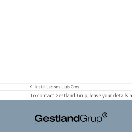
Instal·Lacions Lluis Cros
previous
To contact Gestland-Grup, leave your details an
post: