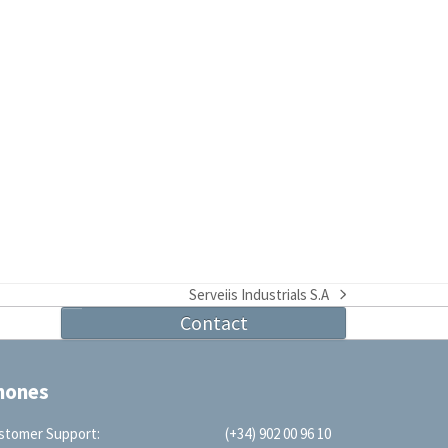
Serveiis Industrials S.A
next
Contact
post:
hones
stomer Support:
(+34) 902 00 96 10