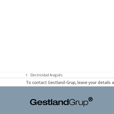
Electricidad Aragüés
previous
To contact Gestland-Grup, leave your details an
post: