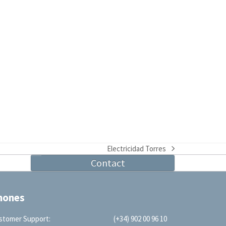
Electricidad Torres
next
Contact
post:
hones
stomer Support:
(+34) 902 00 96 10