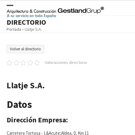
Skip
to
Open
Close
content
DIRECTORIO
mobile
mobile
Portada
»
Llatje S.A.
menu
menu
Volver al directorio
Valoraciones directorio
Llatje S.A.
Datos
Dirección Empresa:
Carretera Tortosa - L&Acute;Aldea, 0, Km 11