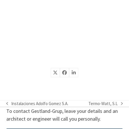
Instalaciones Adolfo Gomez S.A.
Termo-Watt, S.L
previous
next
To contact Gestland-Grup, leave your details and an
post:
post:
architect or engineer will call you personally.