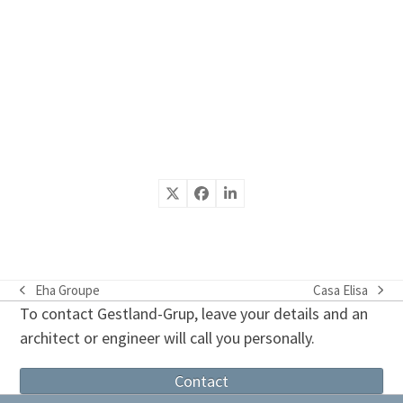
Eha Groupe
Casa Elisa
previous
next
To contact Gestland-Grup, leave your details and an
post:
post:
architect or engineer will call you personally.
Contact