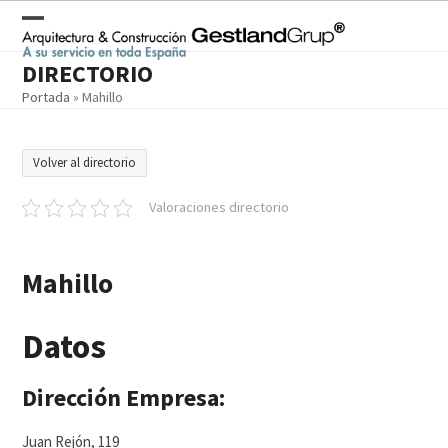
Skip
to
Open
Close
content
DIRECTORIO
mobile
mobile
Portada
»
Mahillo
menu
menu
Volver al directorio
Valoraciones directorio
Mahillo
Datos
Dirección Empresa:
Juan Rejón, 119