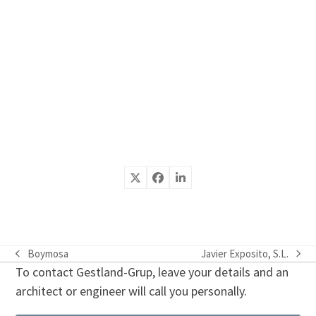
Boymosa
Javier Exposito, S.L.
previous
next
To contact Gestland-Grup, leave your details and an
post:
post:
architect or engineer will call you personally.