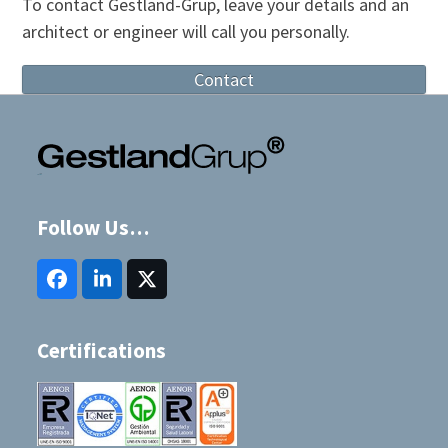
To contact Gestland-Grup, leave your details and an
post:
post:
architect or engineer will call you personally.
Contact
Follow Us…
Facebook
LinkedIn
Twitter
(deprecated)
Certifications