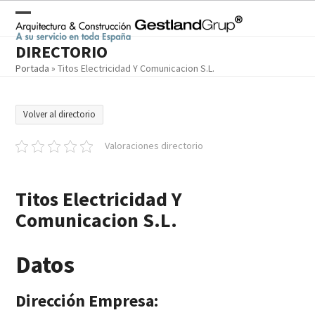
Skip
to
Open
Close
content
DIRECTORIO
mobile
mobile
Portada
»
Titos Electricidad Y Comunicacion S.L.
menu
menu
Volver al directorio
Valoraciones directorio
Titos Electricidad Y
Comunicacion S.L.
Datos
Dirección Empresa: