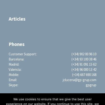
Articles
Phones
Customer Support:
(+34) 902 00 96 10
Barcelona:
(+34) 93 100 38 46
Madrid:
(+34) 91 091 15 62
Valencia:
(+34) 96 000 13 42
Mobile:
(+34) 667 690 168
Email:
jclucena@gp-grup.com
Skype:
gpgrup
We use cookies to ensure that we give the best user
experience on our website. If you continue to use this site, we