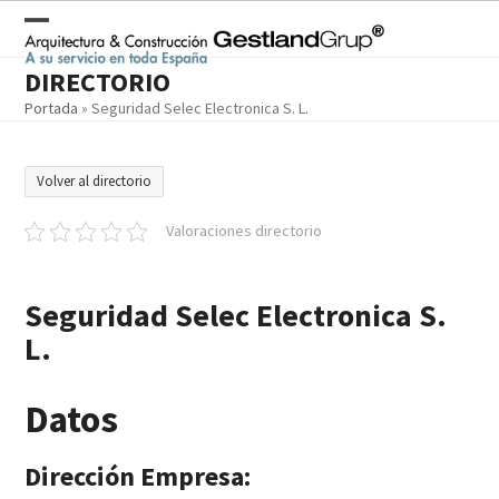
Skip
to
Open
Close
content
DIRECTORIO
mobile
mobile
Portada
»
Seguridad Selec Electronica S. L.
menu
menu
Volver al directorio
Valoraciones directorio
Seguridad Selec Electronica S.
L.
Datos
Dirección Empresa: