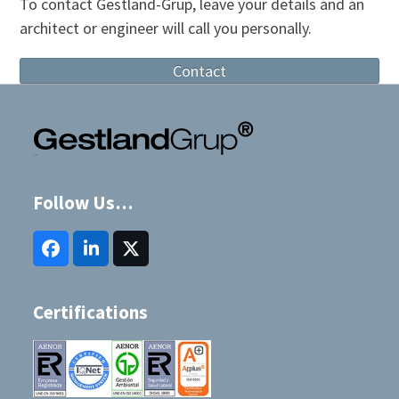
To contact Gestland-Grup, leave your details and an
post:
post:
architect or engineer will call you personally.
Contact
Follow Us…
Facebook
LinkedIn
Twitter
(deprecated)
Certifications