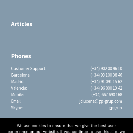
Articles
Phones
Customer Support:
(+34) 902 00 96 10
Barcelona:
(+34) 93 100 38 46
Madrid:
(+34) 91 091 15 62
Valencia:
(+34) 96 000 13 42
Mobile:
(+34) 667 690 168
Email:
jclucena@gp-grup.com
Skype:
gpgrup
We use cookies to ensure that we give the best user
experience on our website. If you continue to use this site, we