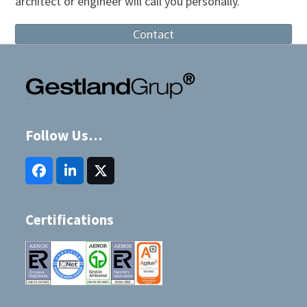
architect or engineer will call you personally.
Contact
Follow Us…
Facebook
LinkedIn
Twitter
(deprecated)
Certifications