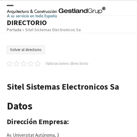
Skip
to
Open
Close
content
DIRECTORIO
mobile
mobile
Portada
»
Sitel Sistemas Electronicos Sa
menu
menu
Volver al directorio
Valoraciones directorio
Sitel Sistemas Electronicos Sa
Datos
Dirección Empresa:
Av. Universitat Autúnoma, 3