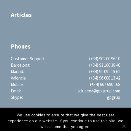
Articles
Phones
Customer Support:
(+34) 902 00 96 10
Barcelona:
(+34) 93 100 38 46
Madrid:
(+34) 91 091 15 62
Valencia:
(+34) 96 000 13 42
Mobile:
(+34) 667 690 168
Email:
jclucena@gp-grup.com
Skype:
gpgrup
We use cookies to ensure that we give the best user
experience on our website. If you continue to use this site, we
will assume that you agree.
PROFESSIONAL SEARCH ENGINE WORLDWIDE (LLC)