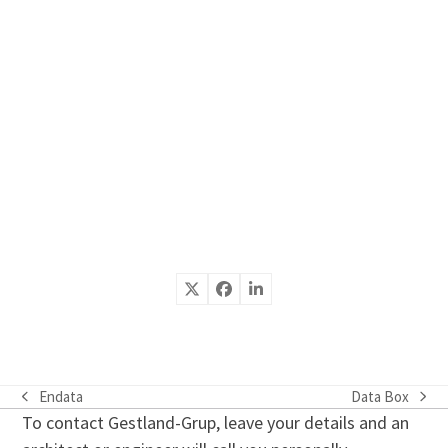
Endata
Data Box
previous
next
To contact Gestland-Grup, leave your details and an
post:
post: