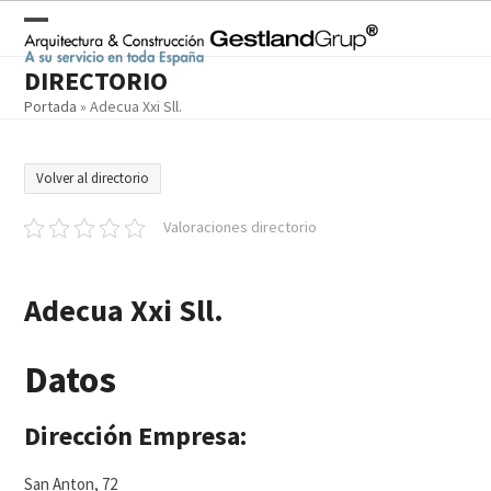
Skip
to
Open
Close
content
DIRECTORIO
mobile
mobile
Portada
»
Adecua Xxi Sll.
menu
menu
Volver al directorio
Valoraciones directorio
Adecua Xxi Sll.
Datos
Dirección Empresa:
San Anton, 72