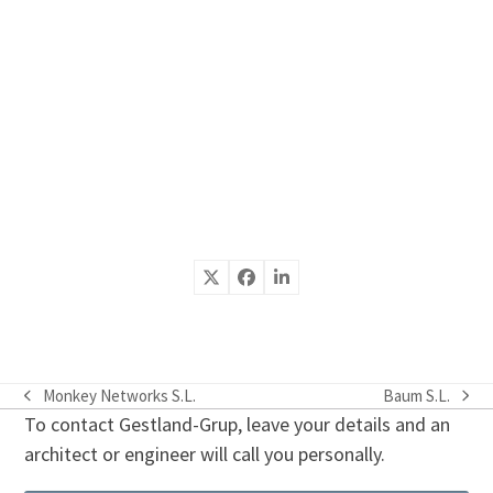
Monkey Networks S.L.
Baum S.L.
previous
next
To contact Gestland-Grup, leave your details and an
post:
post:
architect or engineer will call you personally.