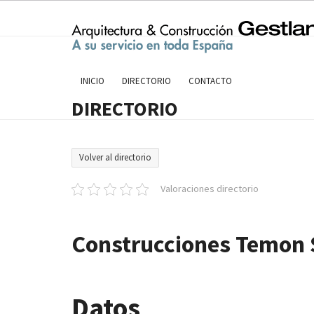
Skip
to
content
INICIO
DIRECTORIO
CONTACTO
DIRECTORIO
Volver al directorio
Valoraciones directorio
Construcciones Temon S
Datos