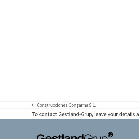
Construcciones Gongarma S.L.
previous
To contact Gestland-Grup, leave your details an
post: