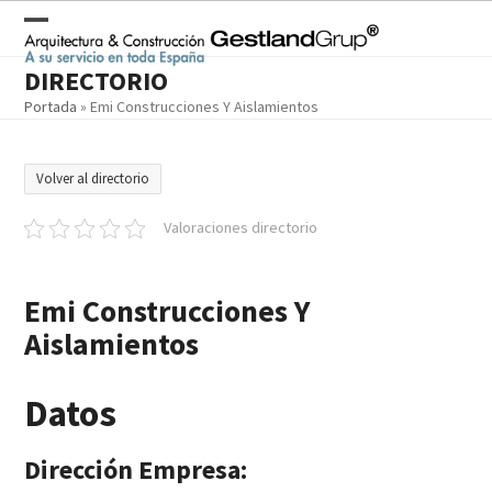
Skip
to
Open
Close
content
DIRECTORIO
mobile
mobile
Portada
»
Emi Construcciones Y Aislamientos
menu
menu
Volver al directorio
Valoraciones directorio
Emi Construcciones Y
Aislamientos
Datos
Dirección Empresa: