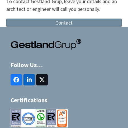
To contact Gestland-Grup, leave your details and an
post:
post:
architect or engineer will call you personally.
Contact
Follow Us…
Facebook
LinkedIn
Twitter
(deprecated)
Certifications