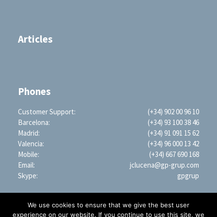
Articles
Phones
Customer Support:
(+34) 902 00 96 10
Barcelona:
(+34) 93 100 38 46
Madrid:
(+34) 91 091 15 62
Valencia:
(+34) 96 000 13 42
Mobile:
(+34) 667 690 168
Email:
jclucena@gp-grup.com
Skype:
gpgrup
We use cookies to ensure that we give the best user
experience on our website. If you continue to use this site, we