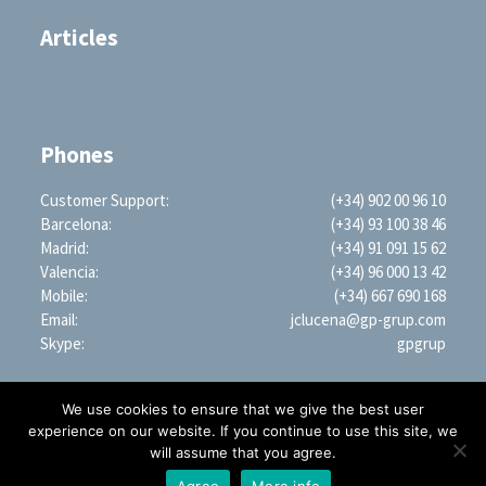
Articles
Phones
Customer Support:
(+34) 902 00 96 10
Barcelona:
(+34) 93 100 38 46
Madrid:
(+34) 91 091 15 62
Valencia:
(+34) 96 000 13 42
Mobile:
(+34) 667 690 168
Email:
jclucena@gp-grup.com
Skype:
gpgrup
We use cookies to ensure that we give the best user
experience on our website. If you continue to use this site, we
will assume that you agree.
PROFESSIONAL SEARCH ENGINE WORLDWIDE (LLC)
1209 Mountain Road PL NE, STE R, Albuquerque, NM 87110, USA | EIN: 35-2879428
Agree
More info