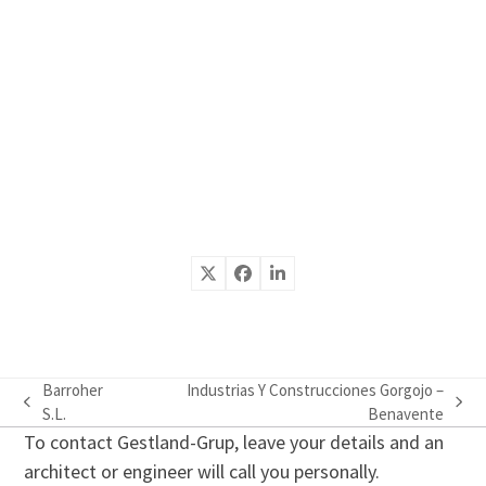
Barroher
Industrias Y Construcciones Gorgojo –
previous
next
S.L.
Benavente
post:
post:
To contact Gestland-Grup, leave your details and an
architect or engineer will call you personally.