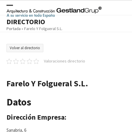
Skip
to
Open
Close
content
DIRECTORIO
mobile
mobile
Portada
»
Farelo Y Folgueral S.L.
menu
menu
Volver al directorio
Valoraciones directorio
Farelo Y Folgueral S.L.
Datos
Dirección Empresa:
Sanabria, 6