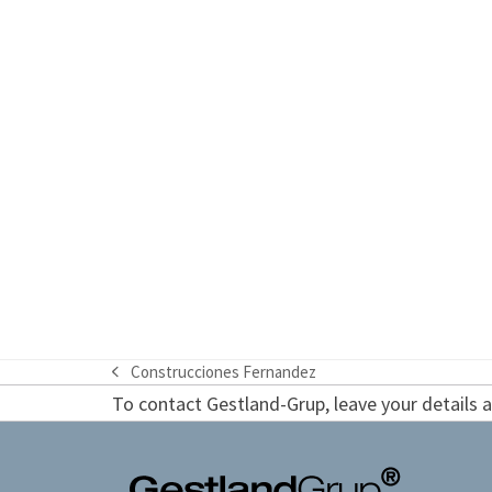
Construcciones Fernandez
previous
To contact Gestland-Grup, leave your details an
post: