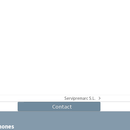
Servipremarc S.L.
next
Contact
post:
hones