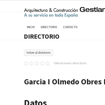
Skip
to
content
INICIO
DIRECTORIO
CONTACTO
DIRECTORIO
Volver al directorio
Valoraciones directorio
Garcia I Olmedo Obres I
Datos