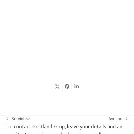
Serviobras
Avecon
previous
next
To contact Gestland-Grup, leave your details and an
post:
post: