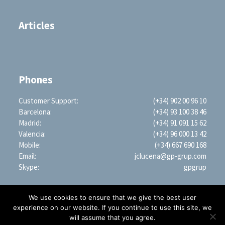
Articles
Phones
Customer Support:
(+34) 902 00 96 10
Barcelona:
(+34) 93 100 38 46
Madrid:
(+34) 91 091 15 62
Valencia:
(+34) 96 000 13 42
Mobile:
(+34) 667 690 168
Email:
jclucena@gp-grup.com
Skype:
gpgrup
We use cookies to ensure that we give the best user
experience on our website. If you continue to use this site, we
will assume that you agree.
PROFESSIONAL SEARCH ENGINE WORLDWIDE (LLC)