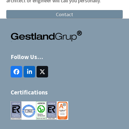
architect or engineer will call you personally.
Contact
Follow Us…
Facebook
LinkedIn
Twitter
(deprecated)
Certifications