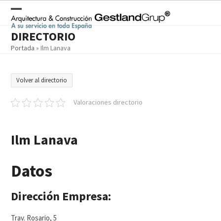
Skip
to
Open
Close
content
DIRECTORIO
mobile
mobile
Portada
»
Ilm Lanava
menu
menu
Volver al directorio
Valoraciones directorio
Ilm Lanava
Datos
Dirección Empresa:
Trav. Rosario, 5