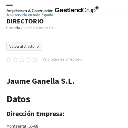
Skip
to
Open
Close
content
DIRECTORIO
mobile
mobile
Portada
»
Jaume Ganella S.L.
menu
menu
Volver al directorio
Valoraciones directorio
Jaume Ganella S.L.
Datos
Dirección Empresa:
Montserrat, 66-68