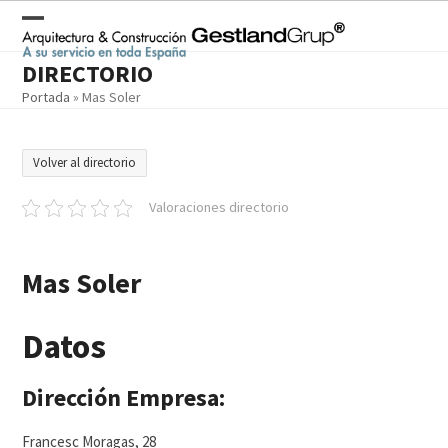
Skip
to
Open
Close
content
DIRECTORIO
mobile
mobile
Portada
»
Mas Soler
menu
menu
Volver al directorio
Valoraciones directorio
Mas Soler
Datos
Dirección Empresa:
Francesc Moragas, 28