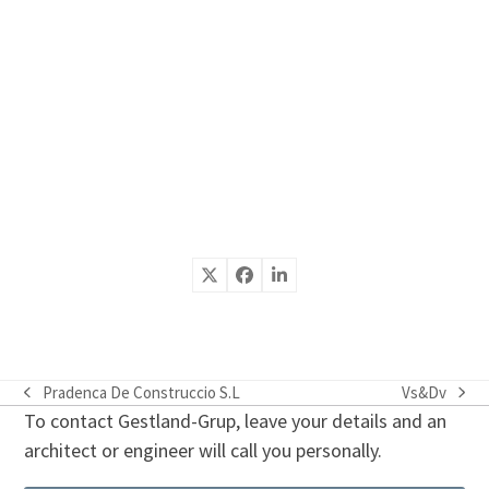
Pradenca De Construccio S.L
Vs&Dv
previous
next
To contact Gestland-Grup, leave your details and an
post:
post:
architect or engineer will call you personally.