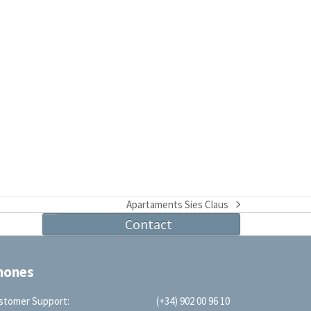
Apartaments Sies Claus
next
Contact
post:
hones
stomer Support:
(+34) 902 00 96 10