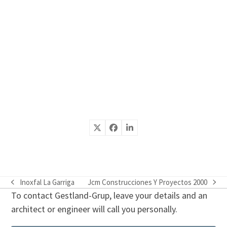
Inoxfal La Garriga
Jcm Construcciones Y Proyectos 2000
previous
next
To contact Gestland-Grup, leave your details and an
post:
post:
architect or engineer will call you personally.