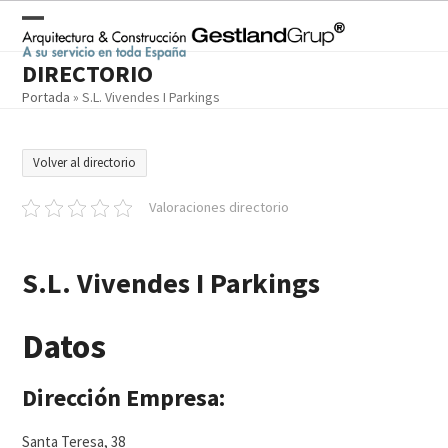
Skip
to
Open
Close
content
DIRECTORIO
mobile
mobile
Portada
»
S.L. Vivendes I Parkings
menu
menu
Volver al directorio
Valoraciones directorio
S.L. Vivendes I Parkings
Datos
Dirección Empresa:
Santa Teresa, 38